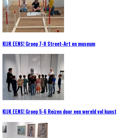
KIJK EENS! Groep 7-8 Street-Art en museum
KIJK EENS! Groep 5-6 Reizen door een wereld vol kunst