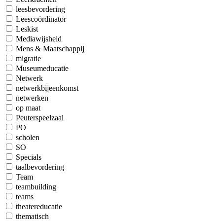
leesbevordering
Leescoördinator
Leskist
Mediawijsheid
Mens & Maatschappij
migratie
Museumeducatie
Netwerk
netwerkbijeenkomst
netwerken
op maat
Peuterspeelzaal
PO
scholen
SO
Specials
taalbevordering
Team
teambuilding
teams
theatereducatie
thematisch