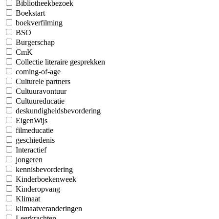
Bibliotheekbezoek
Boekstart
boekverfilming
BSO
Burgerschap
CmK
Collectie literaire gesprekken
coming-of-age
Culturele partners
Cultuuravontuur
Cultuureducatie
deskundigheidsbevordering
EigenWijs
filmeducatie
geschiedenis
Interactief
jongeren
kennisbevordering
Kinderboekenweek
Kinderopvang
Klimaat
klimaatveranderingen
Leerkrachten