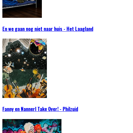
En we gaan nog niet naar huis - Het Laagland
Fanny en Nannerl Take Over! - Philzuid