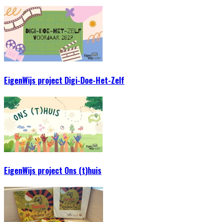
EigenWijs project Digi-Doe-Het-Zelf
EigenWijs project Ons (t)huis