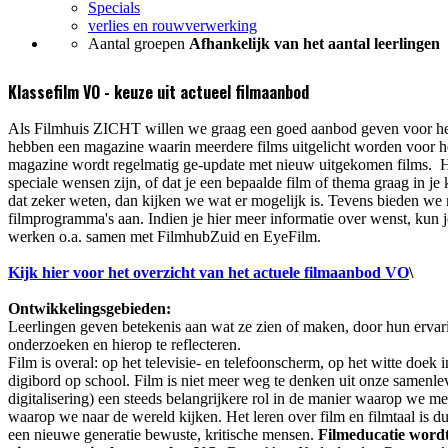
Specials
verlies en rouwverwerking
Aantal groepen
Afhankelijk van het aantal leerlingen
Klassefilm VO - keuze uit actueel filmaanbod
Als Filmhuis ZICHT willen we graag een goed aanbod geven voor het
hebben een magazine waarin meerdere films uitgelicht worden voor h
magazine wordt regelmatig ge-update met nieuw uitgekomen films. Het
speciale wensen zijn, of dat je een bepaalde film of thema graag in je
dat zeker weten, dan kijken we wat er mogelijk is. Tevens bieden we
filmprogramma's aan. Indien je hier meer informatie over wenst, kun j
werken o.a. samen met FilmhubZuid en EyeFilm.
Kijk hier voor het overzicht van het actuele filmaanbod VO
\
Ontwikkelingsgebieden:
Leerlingen geven betekenis aan wat ze zien of maken, door hun ervar
onderzoeken en hierop te reflecteren.
Film is overal: op het televisie- en telefoonscherm, op het witte doek i
digibord op school. Film is niet meer weg te denken uit onze samenle
digitalisering) een steeds belangrijkere rol in de manier waarop we 
waarop we naar de wereld kijken. Het leren over film en filmtaal is du
een nieuwe generatie bewuste, kritische mensen.
Filmeducatie word