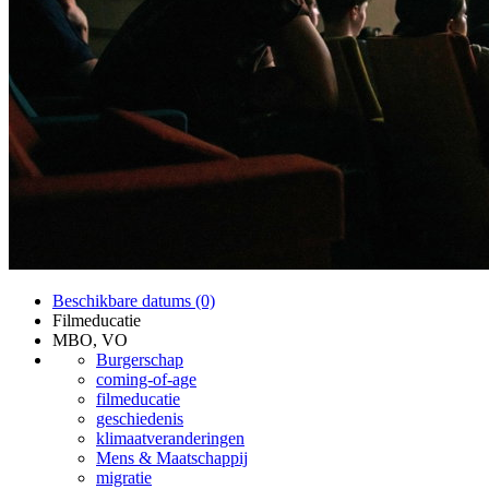
Beschikbare datums (0)
Filmeducatie
MBO, VO
Burgerschap
coming-of-age
filmeducatie
geschiedenis
klimaatveranderingen
Mens & Maatschappij
migratie