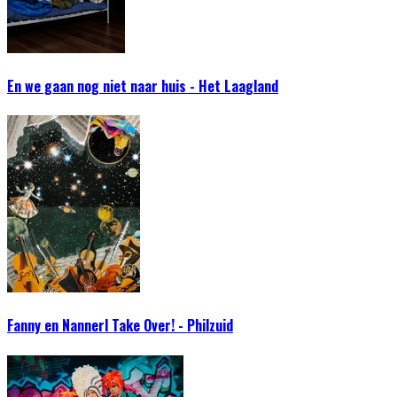
En we gaan nog niet naar huis - Het Laagland
Fanny en Nannerl Take Over! - Philzuid