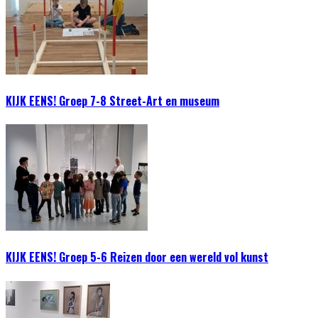
KIJK EENS! Groep 7-8 Street-Art en museum
KIJK EENS! Groep 5-6 Reizen door een wereld vol kunst