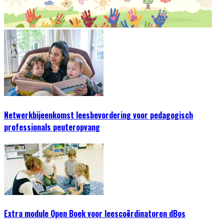
Netwerkbijeenkomst leesbevordering voor pedagogisch
professionals peuteropvang
Extra module Open Boek voor leescoördinatoren dBos