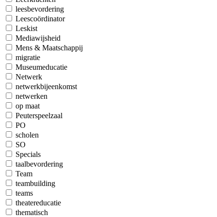
leesbevordering
Leescoördinator
Leskist
Mediawijsheid
Mens & Maatschappij
migratie
Museumeducatie
Netwerk
netwerkbijeenkomst
netwerken
op maat
Peuterspeelzaal
PO
scholen
SO
Specials
taalbevordering
Team
teambuilding
teams
theatereducatie
thematisch