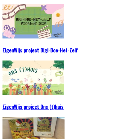
EigenWijs project Digi-Doe-Het-Zelf
EigenWijs project Ons (t)huis