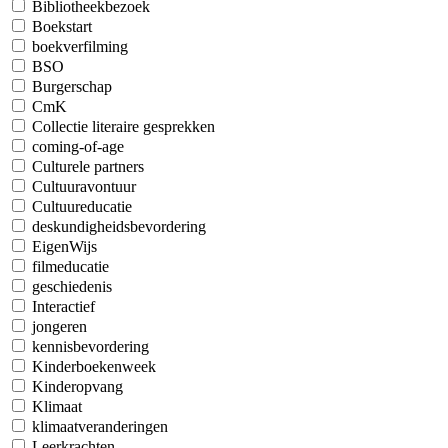
Bibliotheekbezoek
Boekstart
boekverfilming
BSO
Burgerschap
CmK
Collectie literaire gesprekken
coming-of-age
Culturele partners
Cultuuravontuur
Cultuureducatie
deskundigheidsbevordering
EigenWijs
filmeducatie
geschiedenis
Interactief
jongeren
kennisbevordering
Kinderboekenweek
Kinderopvang
Klimaat
klimaatveranderingen
Leerkrachten