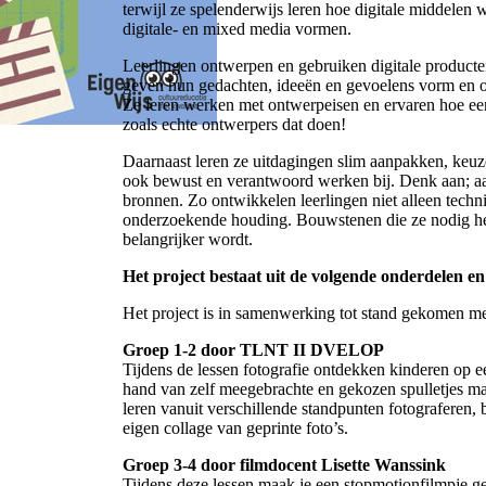
terwijl ze spelenderwijs leren hoe digitale middelen 
digitale- en mixed media vormen.
Leerlingen ontwerpen en gebruiken digitale producten
geven hun gedachten, ideeën en gevoelens vorm en ont
Ze leren werken met ontwerpeisen en ervaren hoe een 
zoals echte ontwerpers dat doen!
Daarnaast leren ze uitdagingen slim aanpakken, keuz
ook bewust en verantwoord werken bij. Denk aan; aan
bronnen. Zo ontwikkelen leerlingen niet alleen techn
onderzoekende houding. Bouwstenen die ze nodig heb
belangrijker wordt.
Het project bestaat uit de volgende onderdelen en
Het project is in samenwerking tot stand gekomen
Groep 1-2 door TLNT II DVELOP
Tijdens de lessen fotografie ontdekken kinderen op e
hand van zelf meegebrachte en gekozen spulletjes mak
leren vanuit verschillende standpunten fotograferen, 
eigen collage van geprinte foto’s.
Groep 3-4 door filmdocent Lisette Wanssink
Tijdens deze lessen maak je een stopmotionfilmpje geï