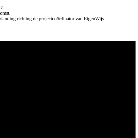
27.
komst.
planning richting de projectcoördinator van EigenWijs.