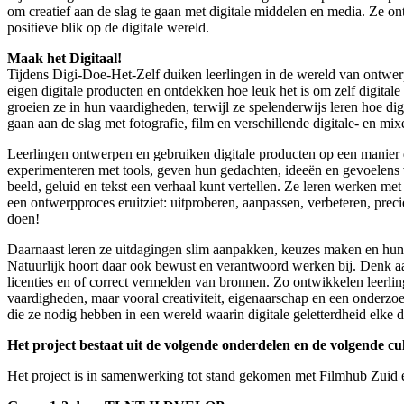
om creatief aan de slag te gaan met digitale middelen en media. Ze 
positieve blik op de digitale wereld.
Maak het Digitaal!
Tijdens Digi-Doe-Het-Zelf duiken leerlingen in de wereld van ontwe
eigen digitale producten en ontdekken hoe leuk het is om zelf digitale 
groeien ze in hun vaardigheden, terwijl ze spelenderwijs leren hoe d
gaan aan de slag met fotografie, film en verschillende digitale- en m
Leerlingen ontwerpen en gebruiken digitale producten op een manier di
experimenteren met tools, geven hun gedachten, ideeën en gevoelens
beeld, geluid en tekst een verhaal kunt vertellen. Ze leren werken me
een ontwerpproces eruitziet: uitproberen, aanpassen, verbeteren, preci
doen!
Daarnaast leren ze uitdagingen slim aanpakken, keuzes maken en hun
Natuurlijk hoort daar ook bewust en verantwoord werken bij. Denk aa
licenties en of correct vermelden van bronnen. Zo ontwikkelen leerlin
vaardigheden, maar vooral creativiteit, eigenaarschap en een onder
die ze nodig hebben in een wereld waarin digitale geletterdheid elke 
Het project bestaat uit de volgende onderdelen en de volgende cul
Het project is in samenwerking tot stand gekomen met Filmhub Zui