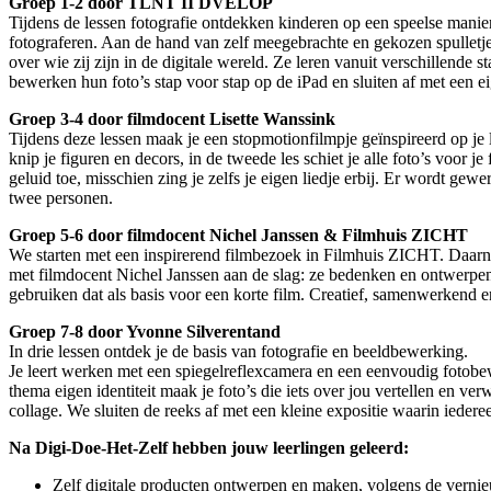
Groep 1-2 door TLNT II DVELOP
Tijdens de lessen fotografie ontdekken kinderen op een speelse manie
fotograferen. Aan de hand van zelf meegebrachte en gekozen spulletj
over wie zij zijn in de digitale wereld. Ze leren vanuit verschillende 
bewerken hun foto’s stap voor stap op de iPad en sluiten af met een ei
Groep 3-4 door filmdocent Lisette Wanssink
Tijdens deze lessen maak je een stopmotionfilmpje geïnspireerd op je l
knip je figuren en decors, in de tweede les schiet je alle foto’s voor je 
geluid toe, misschien zing je zelfs je eigen liedje erbij. Er wordt gew
twee personen.
Groep 5-6 door filmdocent Nichel Janssen & Filmhuis ZICHT
We starten met een inspirerend filmbezoek in Filmhuis ZICHT. Daarn
met filmdocent Nichel Janssen aan de slag: ze bedenken en ontwerpe
gebruiken dat als basis voor een korte film. Creatief, samenwerkend e
Groep 7-8 door Yvonne Silverentand
In drie lessen ontdek je de basis van fotografie en beeldbewerking.
Je leert werken met een spiegelreflexcamera en een eenvoudig fotob
thema eigen identiteit maak je foto’s die iets over jou vertellen en ver
collage. We sluiten de reeks af met een kleine expositie waarin iederee
Na Digi-Doe-Het-Zelf hebben jouw leerlingen geleerd:
Zelf digitale producten ontwerpen en maken, volgens de vernie