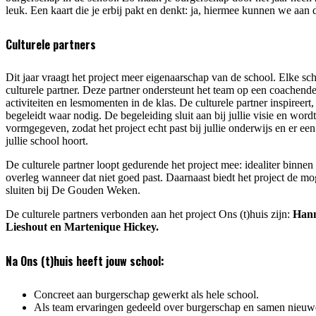
leuk. Een kaart die je erbij pakt en denkt: ja, hiermee kunnen we aan 
Culturele partners
Dit jaar vraagt het project meer eigenaarschap van de school. Elke s
culturele partner. Deze partner ondersteunt het team op een coachende
activiteiten en lesmomenten in de klas. De culturele partner inspireert,
begeleidt waar nodig. De begeleiding sluit aan bij jullie visie en word
vormgegeven, zodat het project echt past bij jullie onderwijs en er een
jullie school hoort.
De culturele partner loopt gedurende het project mee: idealiter binnen
overleg wanneer dat niet goed past. Daarnaast biedt het project de m
sluiten bij De Gouden Weken.
De culturele partners verbonden aan het project Ons (t)huis zijn:
Hann
Lieshout en Martenique Hickey.
Na Ons (t)huis heeft jouw school:
Concreet aan burgerschap gewerkt als hele school.
Als team ervaringen gedeeld over burgerschap en samen nieuw