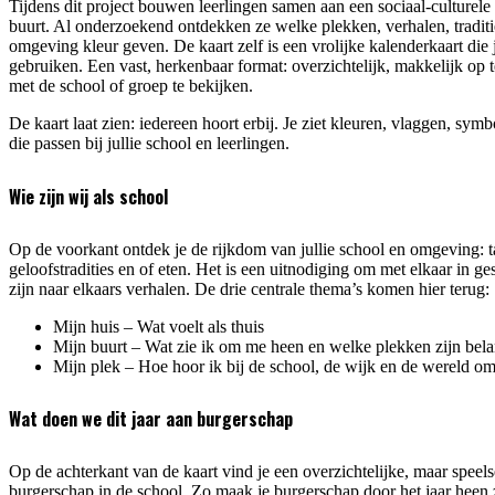
Tijdens dit project bouwen leerlingen samen aan een sociaal-culturele
buurt. Al onderzoekend ontdekken ze welke plekken, verhalen, traditi
omgeving kleur geven. De kaart zelf is een vrolijke kalenderkaart die j
gebruiken. Een vast, herkenbaar format: overzichtelijk, makkelijk op
met de school of groep te bekijken.
De kaart laat zien: iedereen hoort erbij. Je ziet kleuren, vlaggen, sym
die passen bij jullie school en leerlingen.
Wie zijn wij als school
Op de voorkant ontdek je de rijkdom van jullie school en omgeving: ta
geloofstradities en of eten. Het is een uitnodiging om met elkaar in ge
zijn naar elkaars verhalen. De drie centrale thema’s komen hier terug:
Mijn huis – Wat voelt als thuis
Mijn buurt – Wat zie ik om me heen en welke plekken zijn bela
Mijn plek – Hoe hoor ik bij de school, de wijk en de wereld o
Wat doen we dit jaar aan burgerschap
Op de achterkant van de kaart vind je een overzichtelijke, maar speel
burgerschap in de school. Zo maak je burgerschap door het jaar heen z