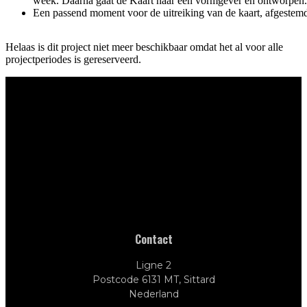
week. Daarna gaat de Kaart naar een vormgever en ontworpen.
Een passend moment voor de uitreiking van de kaart, afgestem
Helaas is dit project niet meer beschikbaar omdat het al voor alle
projectperiodes is gereserveerd.
Contact
Ligne 2
Postcode 6131 MT, Sittard
Nederland