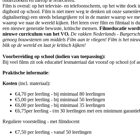
onderzoeken en hierop te reflecteren.
Film is overal: op het televisie- en telefoonscherm, op het witte doek i
digibord op school. Film is niet meer weg te denken uit onze samenle
digitalisering) een steeds belangrijkere rol in de manier waarop we 
waarop we naar de wereld kijken. Het leren over film en filmtaal is du
een nieuwe generatie bewuste, kritische mensen.
Filmeducatie word
nieuwe curriculum van het VO.
De vakken Nederlands - Burgersch
genoeg bouwstenen om middels Film aan te vliegen! Film is het nieuwe
blik op de wereld en laat je kritisch kijken!
Voorbereiding op school (indien van toepassing):
Bij veel films zit ook educatief lesmateriaal dat vooraf op school (of 
Praktische informatie
:
Kosten
(incl. materiaal):
€4,70 per leerling - bij minimaal 80 leerlingen
€5,00 per leerling - bij minimaal 50 leerlingen
€6,00 per leerling - bij minimaal 35 leerlingen
€6,75per leerling - t/m 30 leerlingen met een minimum garanti
Reguliere voorstelling - met filmdocent
€7,50 per leerling - vanaf 50 leerlingen